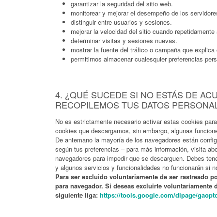
garantizar la seguridad del sitio web.
monitorear y mejorar el desempeño de los servidores
distinguir entre usuarios y sesiones.
mejorar la velocidad del sitio cuando repetidamente
determinar visitas y sesiones nuevas.
mostrar la fuente del tráfico o campaña que explica 
permitirnos almacenar cualesquier preferencias pers
4. ¿QUÉ SUCEDE SI NO ESTÁS DE A
RECOPILEMOS TUS DATOS PERSONA
No es estrictamente necesario activar estas cookies para
cookies que descargamos, sin embargo, algunas funciones
De antemano la mayoría de los navegadores están configur
según tus preferencias – para más información, visita ab
navegadores para impedir que se descarguen. Debes tener
y algunos servicios y funcionalidades no funcionarán si 
Para ser excluido voluntariamente de ser rastreado p
para navegador. Si deseas excluirte voluntariamente d
siguiente liga:
https://tools.google.com/dlpage/gaopt