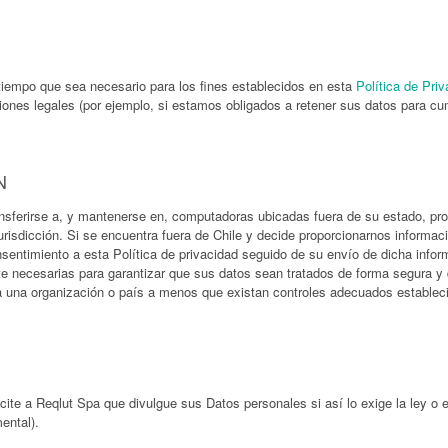
 tiempo que sea necesario para los fines establecidos en esta
Política de Pri
ones legales (por ejemplo, si estamos obligados a retener sus datos para cump
N
ansferirse a, y mantenerse en, computadoras ubicadas fuera de su estado, prov
jurisdicción. Si se encuentra fuera de Chile y decide proporcionarnos informac
nsentimiento a esta Política de privacidad seguido de su envío de dicha infor
 necesarias para garantizar que sus datos sean tratados de forma segura y
a una organización o país a menos que existan controles adecuados establecid
cite a Reqlut Spa que divulgue sus Datos personales si así lo exige la ley o e
ental).