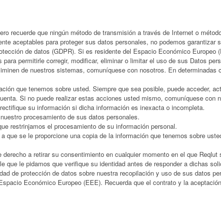
pero recuerde que ningún método de transmisión a través de Internet o méto
ente aceptables para proteger sus datos personales, no podemos garantizar 
otección de datos (GDPR). Si es residente del Espacio Económico Europeo (E
ara permitirle corregir, modificar, eliminar o limitar el uso de sus Datos per
iminen de nuestros sistemas, comuníquese con nosotros. En determinadas ci
rmación que tenemos sobre usted. Siempre que sea posible, puede acceder, actu
 cuenta. Si no puede realizar estas acciones usted mismo, comuníquese con 
rectifique su información si dicha información es inexacta o incompleta.
 nuestro procesamiento de sus datos personales.
 que restrinjamos el procesamiento de su información personal.
o a que se le proporcione una copia de la información que tenemos sobre uste
ne derecho a retirar su consentimiento en cualquier momento en el que Reqlut
e que le pidamos que verifique su identidad antes de responder a dichas soli
idad de protección de datos sobre nuestra recopilación y uso de sus datos 
l Espacio Económico Europeo (EEE). Recuerda que el contrato y la aceptación