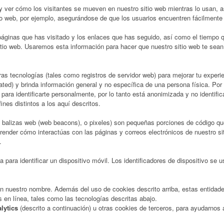
y ver cómo los visitantes se mueven en nuestro sitio web mientras lo usan, a
io web, por ejemplo, asegurándose de que los usuarios encuentren fácilmente
s páginas que has visitado y los enlaces que has seguido, así como el tiempo q
 sitio web. Usaremos esta información para hacer que nuestro sitio web te se
ras tecnologías (tales como registros de servidor web) para mejorar tu experi
ted) y brinda información general y no específica de una persona física. Por 
 para identificarte personalmente, por lo tanto está anonimizada y no identi
nes distintos a los aquí descritos.
, balizas web (web beacons), o pixeles) son pequeñas porciones de código qu
prender cómo interactúas con las páginas y correos electrónicos de nuestro s
.
a para identificar un dispositivo móvil. Los identificadores de dispositivo se 
en nuestro nombre. Además del uso de cookies descrito arriba, estas entidad
os en línea, tales como las tecnologías descritas abajo.
lytics
(descrito a continuación) u otras cookies de terceros, para ayudarnos 