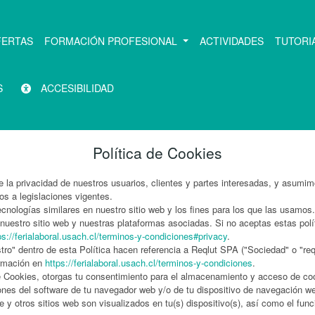
FERTAS
FORMACIÓN PROFESIONAL
ACTIVIDADES
TUTORI
S
ACCESIBILIDAD
Política de Cookies
e la privacidad de nuestros usuarios, clientes y partes interesadas, y asumi
s a legislaciones vigentes.
cnologías similares en nuestro sitio web y los fines para los que las usamos
 nuestro sitio web y nuestras plataformas asociadas. Si no aceptas estas pol
ps://ferialaboral.usach.cl/terminos-y-condiciones#privacy
.
tro" dentro de esta Política hacen referencia a Reqlut SPA ("Sociedad" o "reql
ormación en
https://ferialaboral.usach.cl/terminos-y-condiciones
.
de Cookies, otorgas tu consentimiento para el almacenamiento y acceso de cook
iones del software de tu navegador web y/o de tu dispositivo de navegación web
 y otros sitios web son visualizados en tu(s) dispositivo(s), así como el fun