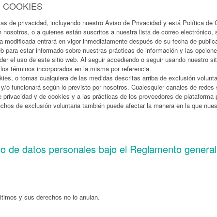
E COOKIES
as de privacidad, incluyendo nuestro Aviso de Privacidad y está Política de
 nosotros, o a quienes están suscritos a nuestra lista de correo electrónico
tica modificada entrará en vigor inmediatamente después de su fecha de publ
 para estar informado sobre nuestras prácticas de información y las opciones
r el uso de este sitio web. Al seguir accediendo o seguir usando nuestro sit
 los términos incorporados en la misma por referencia.
kies, o tomas cualquiera de las medidas descritas arriba de exclusión volunt
 y/o funcionará según lo previsto por nosotros. Cualesquier canales de rede
e privacidad y de cookies y a las prácticas de los proveedores de plataforma 
rechos de exclusión voluntaria también puede afectar la manera en la que nues
to de datos personales bajo el Reglamento genera
ítimos y sus derechos no lo anulan.