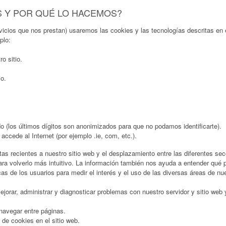
S Y POR QUÉ LO HACEMOS?
rvicios que nos prestan) usaremos las cookies y las tecnologías descritas en 
plo:
ro sitio.
io.
do (los últimos dígitos son anonimizados para que no podamos identificarte).
accede al Internet (por ejemplo .ie, com, etc.).
 recientes a nuestro sitio web y el desplazamiento entre las diferentes secci
a volverlo más intuitivo. La información también nos ayuda a entender qué p
as de los usuarios para medir el interés y el uso de las diversas áreas de nue
rar, administrar y diagnosticar problemas con nuestro servidor y sitio web y 
 navegar entre páginas.
 de cookies en el sitio web.